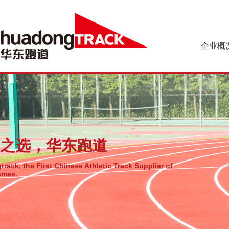
企业概
企业简介
预制型橡胶
企业文化
乐踏球场系
组织机构
资质荣誉
之选，华东跑道
rack, the First Chinese Athletic Track Supplier of
ames.