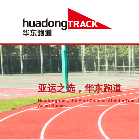
亚运之选，华东跑道
Huadongtrack, the First Chinese Athletic Track 
Asian Games.