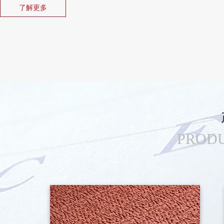
了解更多
喂料、自动压延复活、在常压下连续不间断的硫化与二次硫化定型、冷却
项目生产技能配置科学合理、产量高、能耗少、劳动强度低、质量效能好
生产工艺中的停放、保温等工序而导致的能量损坏和设备闲置等弊端；在
用先进的闭孔微发泡技术和过氧化物连续硫化工艺，使其产品运动特质更
损性能更加卓越，更延长了产品的使用寿命。
公司拥有专业的技术研发团队和一流的检测试验设备，华东橡胶跑道通
认证，国际田联场地一级认证，中国田径协会田径场地人工合成面层检测
证，美国ASTM认证等。
华东控股集团温州康体设备有限公司生产的产品成功供应国内外大型田径
年河南省南阳市农运会、2013年尼日利亚非洲青年运动会、2014年韩国
PRODU
跑道、2014年俄罗斯索契冬奥会开幕式地垫等，得到国内外广大地区客