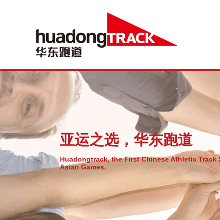
亚运之选，华东跑道
Huadongtrack, the First Chinese Athletic Track 
Asian Games.