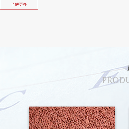
了解更多
喂料、自动压延复活、在常压下连续不间断的硫化与二次硫化定型、冷却
项目生产技能配置科学合理、产量高、能耗少、劳动强度低、质量效能好
生产工艺中的停放、保温等工序而导致的能量损坏和设备闲置等弊端；在
用先进的闭孔微发泡技术和过氧化物连续硫化工艺，使其产品运动特质更
损性能更加卓越，更延长了产品的使用寿命。
公司拥有专业的技术研发团队和一流的检测试验设备，华东橡胶跑道通
认证，国际田联场地一级认证，中国田径协会田径场地人工合成面层检测
证，美国ASTM认证等。
华东控股集团温州康体设备有限公司生产的产品成功供应国内外大型田径
年河南省南阳市农运会、2013年尼日利亚非洲青年运动会、2014年韩国
PRODU
跑道、2014年俄罗斯索契冬奥会开幕式地垫等，得到国内外广大地区客