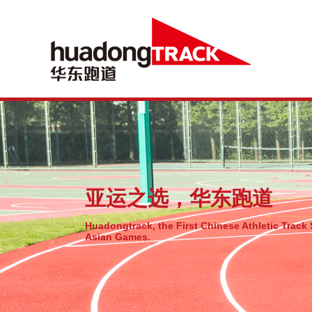
亚运之选，华东跑道
Huadongtrack, the First Chinese Athletic Track 
Asian Games.