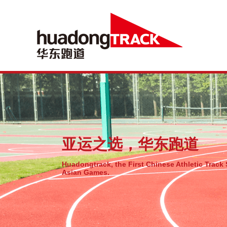
亚运之选，华东跑道
Huadongtrack, the First Chinese Athletic Track 
Asian Games.