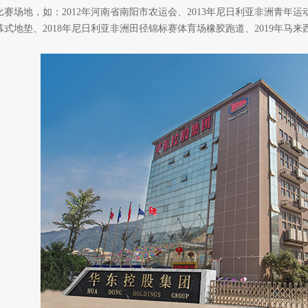
比赛场地，如：
2012
年河南省南阳市农运会、
2013
年尼日利亚非洲青年运
幕式地垫、
2018
年尼日利亚非洲田径锦标赛体育场橡胶跑道、
2019
年马来