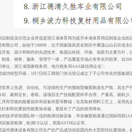
用品制造业示范企业评选是浙江省体育局为提升本省体育用品制造企业的
有限公司，始创于
1988
年，位于国家级风景名胜区中雁荡山白石街道东
具开发、设计和制作的先进技术。集团以科技、环保、创新为主要方针，
、制造、销售、服务、管理于一体，产品覆盖市场占有率名列前茅。自
200
明单位，浙江省国家税务局、地方税务局
AAA
级信用企业”。
团成功转型升级，
3
月
7
日经工商部门依法登记成立了子公司华东控股集团
。
界上先进、自动化、可连续性生产的预制型橡胶跑道生产线，其生产作
冷却、裁剪定长、卷取。该项目生产技能配置科学合理、产量高、能耗少
工序而导致的能量损坏和设备闲置等弊端；在其取材用料工艺上，采用先
抗钉刺和抗磨损性能更加卓越，更延长了产品的使用寿命。
技术研发团队和一流的检测试验设备，华东橡胶跑道通过国际田联
IA
测实验室检测，欧洲
CE
认证，美国
ASTM
认证等。
州康体设备有限公司生产的产品成功供应国内外大型田径比赛场地，如