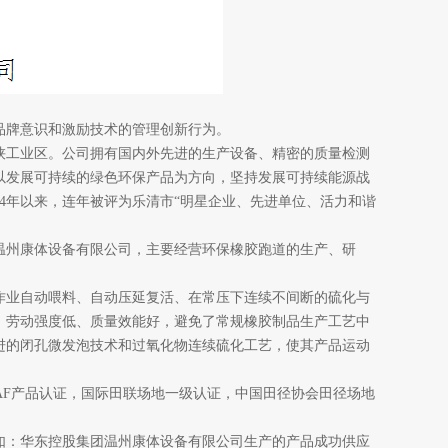
品牌意识和激励技术的管理创新行为。
浃工业区。公司拥有国内外先进的生产设备、精密的质量检测
以发展可持续的绿色环保产品为方向，坚持发展可持续能源战
4
年以来，连年被评为乐清市“明星企业、先进单位、活力和谐
温州康体设备有限公司，主要经营环保橡胶跑道的生产、研
业自动喂料、自动压延复活、在常压下连续不间断的硫化与
、劳动强度低、质量效能好，避免了常规橡胶制品生产工艺中
进的闭孔微发泡技术和过氧化物连续硫化工艺，使其产品运动
AF
产品认证，国际田联场地一级认证，中国田径协会田径场地
：华东控股集团温州康体设备有限公司生产的产品成功供应