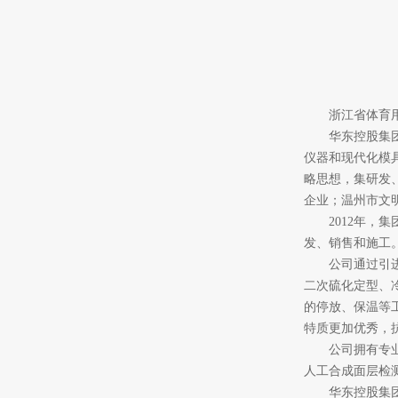
浙江省体育
华东控股集团
仪器和现代化模
略思想，集研发
企业；温州市文
2012
年，集
发、销售和施工
公司通过引进世
二次硫化定型、
的停放、保温等
特质更加优秀，
公司拥有专业的
人工合成面层检
华东控股集团温